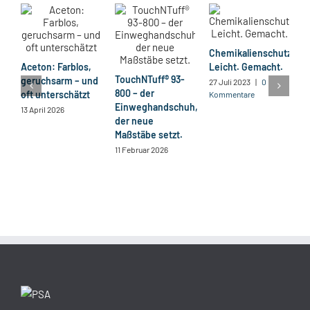
Chemikalienschutz.
P
Aceton: Farblos,
Leicht. Gemacht.
1
TouchNTuff® 93-
geruchsarm – und
H
27 Juli 2023
|
0
800 – der
oft unterschätzt
Kommentare
13
Einweghandschuh,
13 April 2026
K
der neue
Maßstäbe setzt.
11 Februar 2026