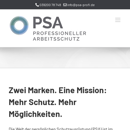
Zum
039200 78 748
info@psa-profi.de
Inhalt
springen
Zwei Marken. Eine Mission:
Mehr Schutz. Mehr
Möglichkeiten.
Die Welt der persönlichen Schutzausrüstung (PSA) ist im