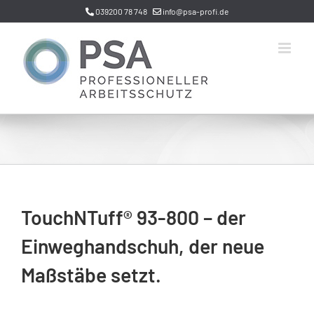
Zum
039200 78 748
info@psa-profi.de
Inhalt
springen
TouchNTuff® 93-800 – der
Einweghandschuh, der neue
Maßstäbe setzt.