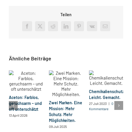
Teilen
Facebook
X
Reddit
LinkedIn
Pinterest
Vk
E-
Mail
Ähnliche Beiträge
Chemikalienschutz.
P
Aceton: Farblos,
Leicht. Gemacht.
1
Zwei Marken. Eine
geruchsarm – und
H
27 Juli 2023
|
0
Mission: Mehr
oft unterschätzt
Kommentare
13
Schutz. Mehr
13 April 2026
K
Möglichkeiten.
09 Juli 2025