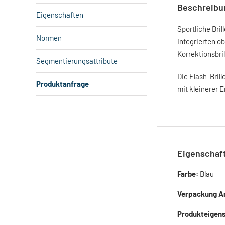
Beschreibu
Eigenschaften
Sportliche Bri
Normen
integrierten o
Korrektionsbri
Segmentierungsattribute
Die Flash-Brill
Produktanfrage
mit kleinerer E
Eigenschaf
Farbe:
Blau
Verpackung A
Produkteigen