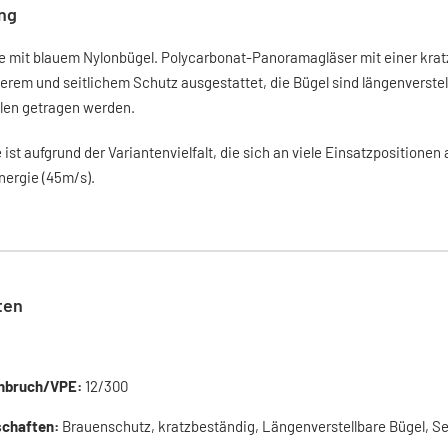
ng
lle mit blauem Nylonbügel. Polycarbonat-Panoramagläser mit einer kratz
berem und seitlichem Schutz ausgestattet, die Bügel sind längenverstell
llen getragen werden.
e ist aufgrund der Variantenvielfalt, die sich an viele Einsatzpositionen 
nergie (45m/s).
ten
nbruch/VPE:
12/300
schaften:
Brauenschutz, kratzbeständig, Längenverstellbare Bügel, S