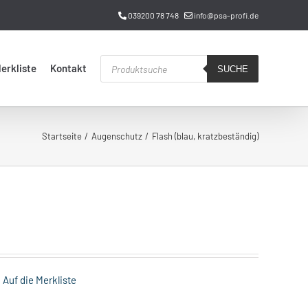
039200 78 748
info@psa-profi.de
Products
erkliste
Kontakt
search
SUCHE
Startseite
Augenschutz
Flash (blau, kratzbeständig)
Auf die Merkliste