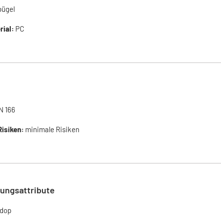
bügel
rial:
PC
N 166
isiken:
minimale Risiken
ungsattribute
dop