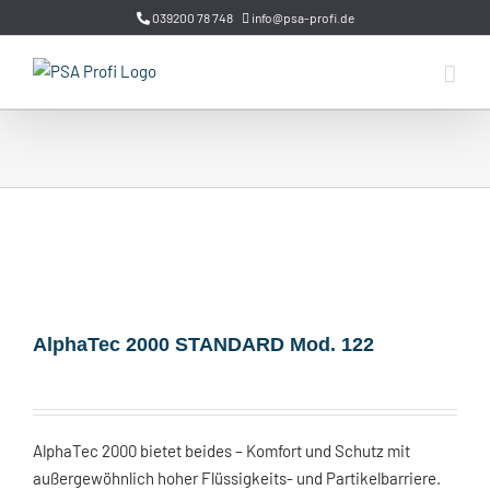
Zum
039200 78 748
info@psa-profi.de
Inhalt
springen
AlphaTec 2000 STANDARD Mod. 122
AlphaTec 2000 bietet beides – Komfort und Schutz mit
außergewöhnlich hoher Flüssigkeits- und Partikelbarriere.