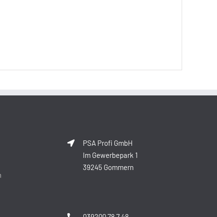
PSA Profi GmbH
Im Gewerbepark 1
39245 Gommern
n
039200 78 7 48