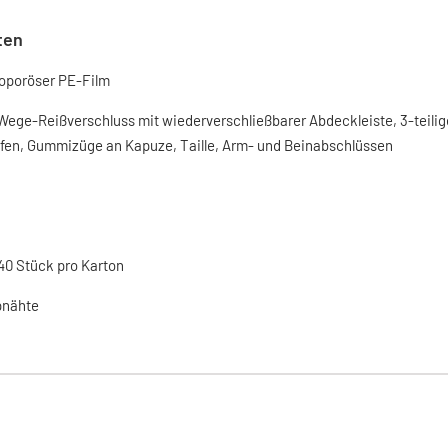
ten
oporöser PE-Film
Wege-Reißverschluss mit wiederverschließbarer Abdeckleiste, 3-teilig
en, Gummizüge an Kapuze, Taille, Arm- und Beinabschlüssen
40 Stück pro Karton
pnähte