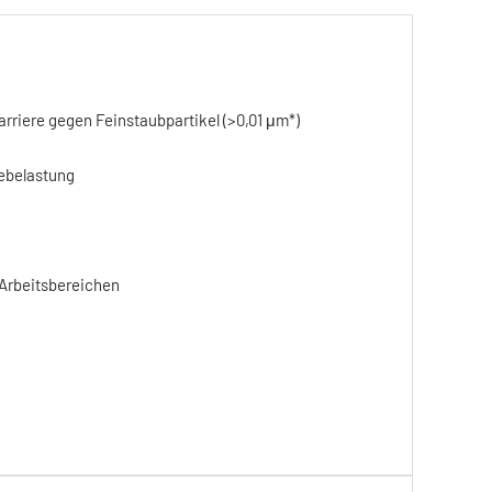
riere gegen Feinstaubpartikel (>0,01 μm*)
zebelastung
 Arbeitsbereichen