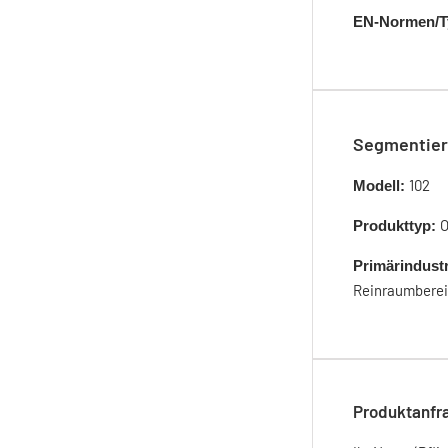
EN-Normen/T
Segmentier
102
Modell:
O
Produkttyp:
Primärindust
Reinraumbereic
Produktanfr