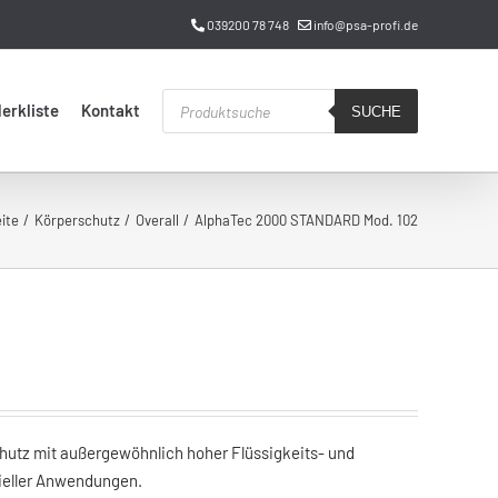
039200 78 748
info@psa-profi.de
Products
erkliste
Kontakt
search
SUCHE
ite
Körperschutz
Overall
AlphaTec 2000 STANDARD Mod. 102
hutz mit außergewöhnlich hoher Flüssigkeits- und
trieller Anwendungen.