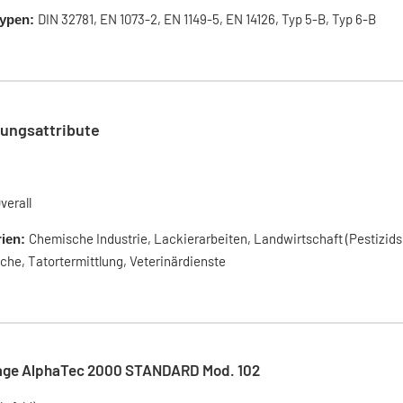
DIN 32781, EN 1073-2, EN 1149-5, EN 14126, Typ 5-B, Typ 6-B
ypen:
ungsattribute
verall
Chemische Industrie, Lackierarbeiten, Landwirtschaft (Pestizids
rien:
he, Tatortermittlung, Veterinärdienste
age AlphaTec 2000 STANDARD Mod. 102