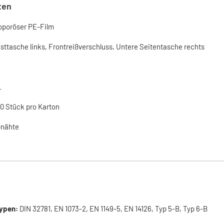
ten
oporöser PE-Film
sttasche links, Frontreißverschluss, Untere Seitentasche rechts
L
0 Stück pro Karton
nähte
ypen:
DIN 32781, EN 1073-2, EN 1149-5, EN 14126, Typ 5-B, Typ 6-B