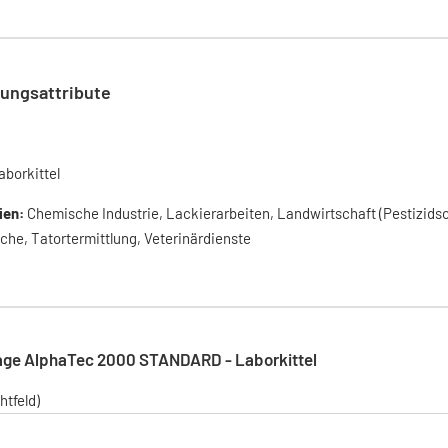
ungsattribute
aborkittel
ien:
Chemische Industrie, Lackierarbeiten, Landwirtschaft (Pestizids
he, Tatortermittlung, Veterinärdienste
age AlphaTec 2000 STANDARD - Laborkittel
htfeld)