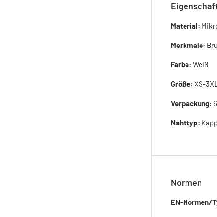
Eigenschaf
Material:
Mikr
Merkmale:
Bru
Farbe:
Weiß
Größe:
XS-3X
Verpackung:
6
Nahttyp:
Kapp
Normen
EN-Normen/T