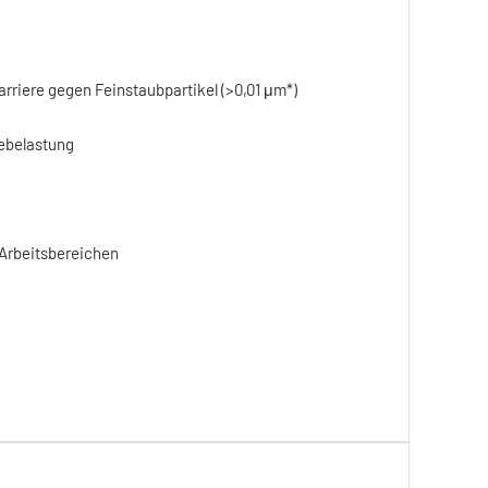
riere gegen Feinstaubpartikel (>0,01 μm*)
zebelastung
 Arbeitsbereichen