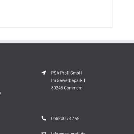
PSA Profi GmbH
Im Gewerbepark 1
39245 Gommern
n
039200 78 7 48
info@psa-profi.de