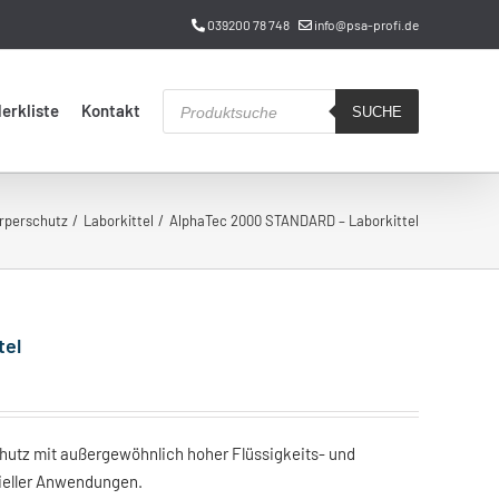
039200 78 748
info@psa-profi.de
Products
erkliste
Kontakt
search
SUCHE
rperschutz
Laborkittel
AlphaTec 2000 STANDARD – Laborkittel
tel
hutz mit außergewöhnlich hoher Flüssigkeits- und
trieller Anwendungen.