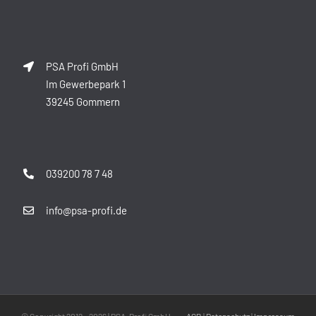
PSA Profi GmbH
Im Gewerbepark 1
39245 Gommern
039200 78 7 48
info@psa-profi.de
© Copyright 2012 -
2026 | PSA-Profi GmbH
AGB
|
Datenschutz
|
Impressum