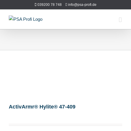
Zum
039200 78 748
info@psa-profi.de
Inhalt
springen
ActivArmr® Hylite® 47-409