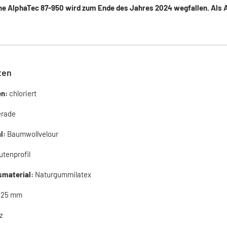
e AlphaTec 87-950 wird zum Ende des Jahres 2024 wegfallen. Als Al
ten
en:
chloriert
erade
l:
Baumwollvelour
utenprofil
smaterial:
Naturgummilatex
325 mm
z