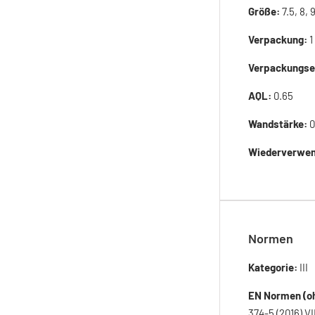
Größe:
7.5, 8, 9
Verpackung:
1
Verpackungse
AQL:
0.65
Wandstärke:
0
Wiederverwen
Normen
Kategorie:
III
EN Normen (oh
374-5 (2016) VI