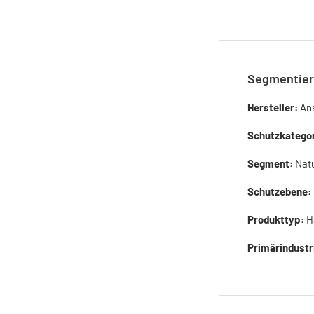
Segmentier
Hersteller:
Ans
Schutzkatego
Segment:
Nat
Schutzebene:
Produkttyp:
H
Primärindustr