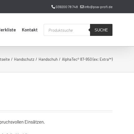
039200 78 748
info@psa-profi.de
Products
erkliste
Kontakt
search
SUCHE
tseite
Handschutz
Handschuh
AlphaTec® 87-950 (ex: Extra™)
pruchsvollen Einsätzen.