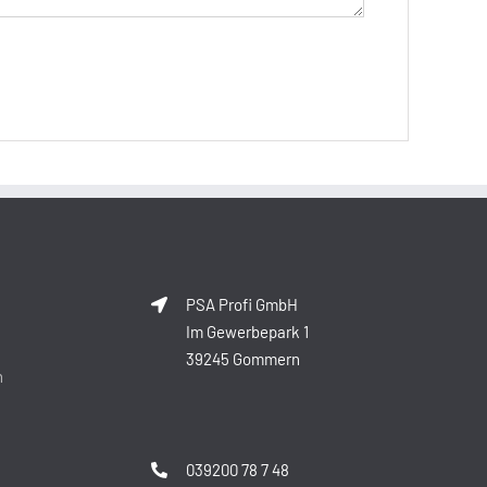
PSA Profi GmbH
Im Gewerbepark 1
39245 Gommern
n
039200 78 7 48