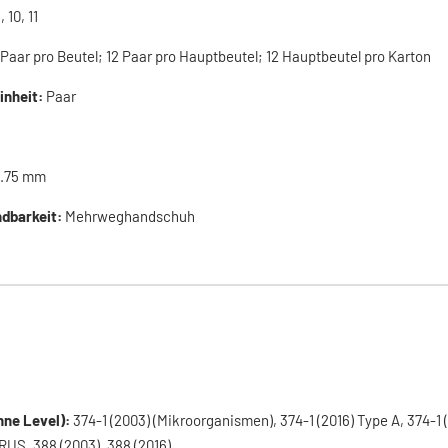
, 10, 11
 Paar pro Beutel; 12 Paar pro Hauptbeutel; 12 Hauptbeutel pro Karton
inheit:
Paar
.75 mm
dbarkeit:
Mehrweghandschuh
ne Level):
374-1 (2003) (Mikroorganismen), 374-1 (2016) Type A, 374-1 
RUS, 388 (2003), 388 (2016)