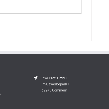
PSA Profi GmbH
Im Gewerbepark 1
39245 Gommern
n