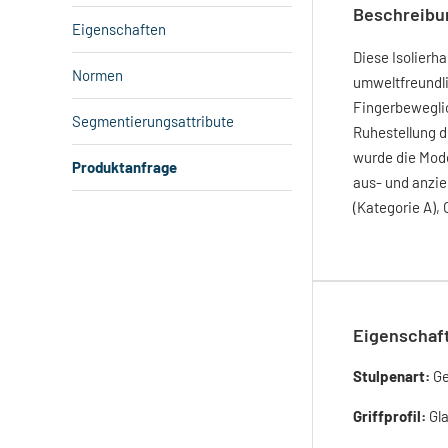
Beschreibu
Eigenschaften
Diese Isolierh
Normen
umweltfreundli
Fingerbeweglic
Segmentierungsattribute
Ruhestellung d
wurde die Mode
Produktanfrage
aus- und anzie
(Kategorie A),
Eigenschaf
Stulpenart:
Ge
Griffprofil:
Gl