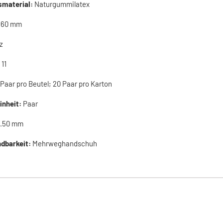
smaterial:
Naturgummilatex
360 mm
z
 11
 Paar pro Beutel; 20 Paar pro Karton
inheit:
Paar
.50 mm
dbarkeit:
Mehrweghandschuh