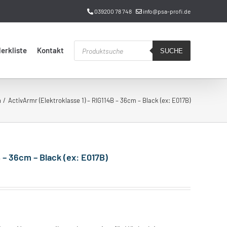
039200 78 748
info@psa-profi.de
Products
erkliste
Kontakt
search
SUCHE
h
ActivArmr (Elektroklasse 1) – RIG114B – 36cm – Black (ex: E017B)
 – 36cm – Black (ex: E017B)