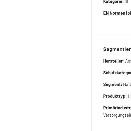
Kategorie:
III
EN Normen (oh
Segmentier
Hersteller:
Ans
Schutzkatego
Segment:
Nat
Produkttyp:
H
Primärindustr
Versorgungsei