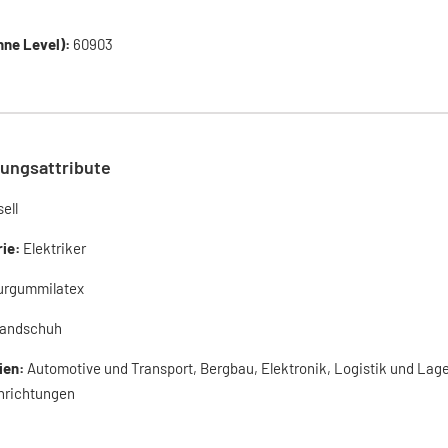
ne Level):
60903
ungsattribute
ell
rie:
Elektriker
urgummilatex
andschuh
ien:
Automotive und Transport, Bergbau, Elektronik, Logistik und Lage
nrichtungen