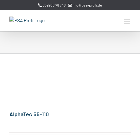
Zum
039200 78 748
info@psa-profi.de
Inhalt
springen
AlphaTec 55-110