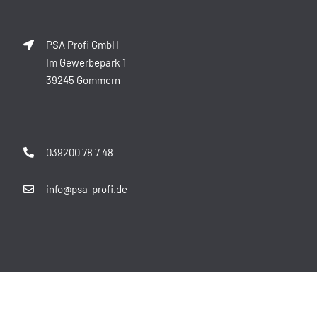
PSA Profi GmbH
Im Gewerbepark 1
39245 Gommern
039200 78 7 48
info@psa-profi.de
© Copyright 2012 -
2026 | PSA-Profi GmbH
AGB
|
Datenschutz
|
Impressum