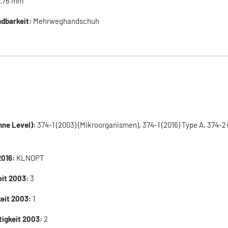
.76 mm
dbarkeit:
Mehrweghandschuh
ne Level):
374-1 (2003) (Mikroorganismen), 374-1 (2016) Type A, 374-2 
2016:
KLNOPT
eit 2003:
3
keit 2003:
1
tigkeit 2003:
2