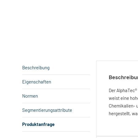
Beschreibung
Beschreibu
Eigenschaften
Der AlphaTec® 5
Normen
weist eine hoh
Chemikalien- u
Segmentierungsattribute
hergestellt, wa
Produktanfrage