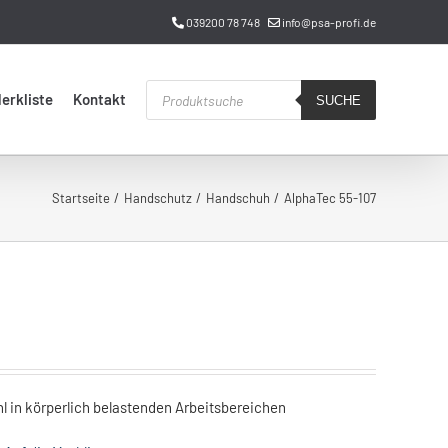
039200 78 748
info@psa-profi.de
Products
erkliste
Kontakt
search
SUCHE
Startseite
Handschutz
Handschuh
AlphaTec 55-107
 in körperlich belastenden Arbeitsbereichen