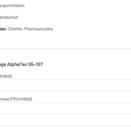
urgummilatex
andschuh
ien:
Chemie, Pharmazeutika
age AlphaTec 55-107
htfeld)
esse (Pflichtfeld)