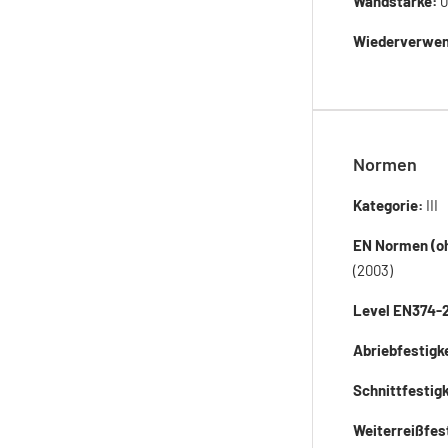
Wandstärke:
0
Wiederverwen
Normen
Kategorie:
III
EN Normen (oh
(2003)
Level EN374-
Abriebfestigk
Schnittfestig
Weiterreißfes