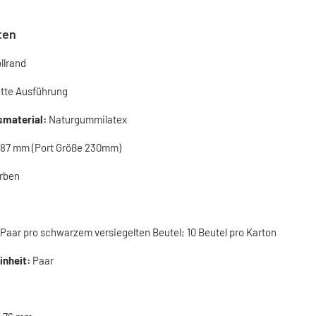
ten
llrand
atte Ausführung
smaterial:
Naturgummilatex
787 mm (Port Größe 230mm)
rben
 Paar pro schwarzem versiegelten Beutel; 10 Beutel pro Karton
inheit:
Paar