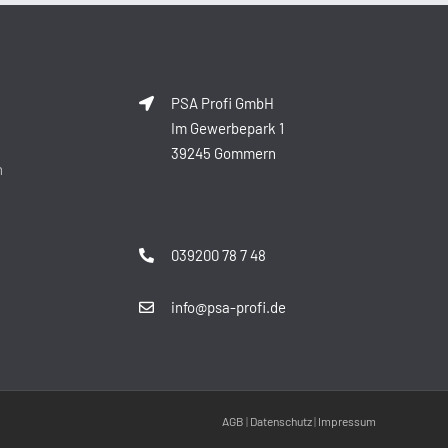
PSA Profi GmbH
Im Gewerbepark 1
39245 Gommern
n
039200 78 7 48
info@psa-profi.de
AGB
|
Datenschutz
|
Impressum