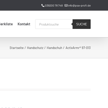
039200 78 748
info@psa-profi.de
Products
erkliste
Kontakt
search
SUCHE
Startseite
Handschutz
Handschuh
ActivArmr® 97-013