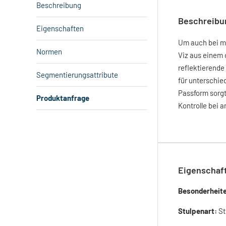
Beschreibung
Beschreibu
Eigenschaften
Um auch bei mi
Normen
Viz aus einem 
reflektierende
Segmentierungsattribute
für unterschie
Passform sorgt
Produktanfrage
Kontrolle bei 
Eigenschaf
Besonderheit
Stulpenart:
St