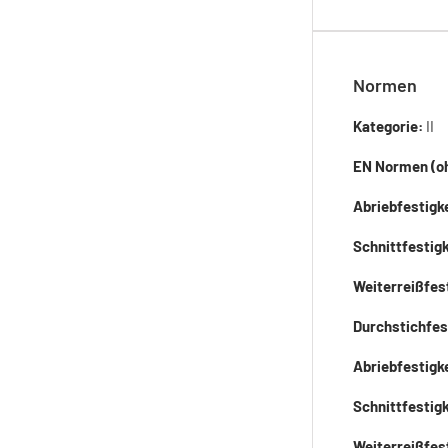
Normen
Kategorie:
II
EN Normen (oh
Abriebfestigk
Schnittfestig
Weiterreißfes
Durchstichfes
Abriebfestigk
Schnittfestigk
Weiterreißfes