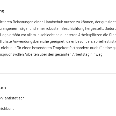
ng
ttleren Belastungen einen Handschuh nutzen zu können, der gut sichtb
orangenen Träger und einer robusten Beschichtung hergestellt. Dadurc
 Logo erhöht vor allem in schlecht beleuchteten Arbeitsplätzen die Si
dlichste Anwendungsbereiche geeignet, da er besonders abrieffest ist 
 nicht nur für einen besonderen Tragekomfort sondern auch für eine g
anspruchsvollen Arbeiten über den gesamten Arbeitstag hinweg.
ten
en:
antistatisch
rickbund