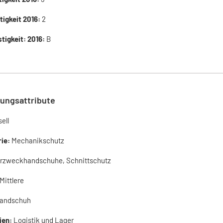
tigkeit 2016:
2
tigkeit: 2016:
B
ungsattribute
ell
rie:
Mechanikschutz
rzweckhandschuhe, Schnittschutz
Mittlere
andschuh
ien:
Logistik und Lager