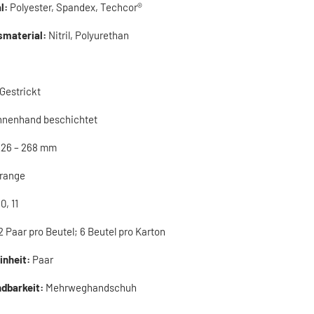
l:
Polyester, Spandex, Techcor®
smaterial:
Nitril, Polyurethan
Gestrickt
nnenhand beschichtet
226 – 268 mm
Orange
10, 11
2 Paar pro Beutel; 6 Beutel pro Karton
inheit:
Paar
dbarkeit:
Mehrweghandschuh