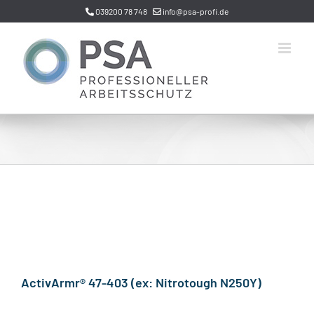
Zum
039200 78 748
info@psa-profi.de
Inhalt
springen
ActivArmr® 47-403 (ex: Nitrotough N250Y)