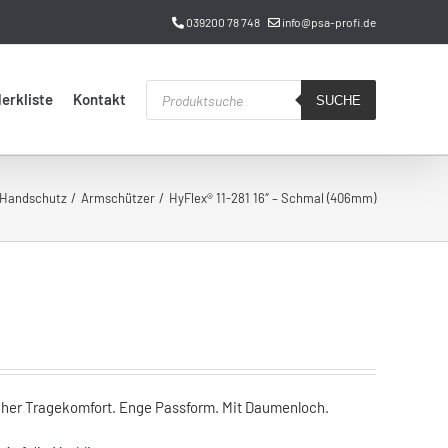
039200 78 748
info@psa-profi.de
Products
erkliste
Kontakt
search
SUCHE
Handschutz
Armschützer
HyFlex® 11-281 16″ – Schmal (406mm)
cher Tragekomfort. Enge Passform. Mit Daumenloch.