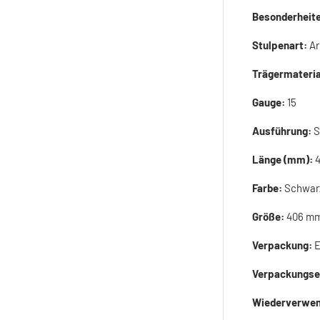
Besonderheit
Stulpenart:
Ar
Trägermateria
Gauge:
15
Ausführung:
S
Länge (mm):
Farbe:
Schwar
Größe:
406 mm
Verpackung:
E
Verpackungse
Wiederverwen