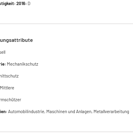
tigkeit: 2016:
D
ungsattribute
ell
rie:
Mechanikschutz
nittschutz
Mittlere
rmschützer
ien:
Automobilindustrie, Maschinen und Anlagen, Metallverarbeitung