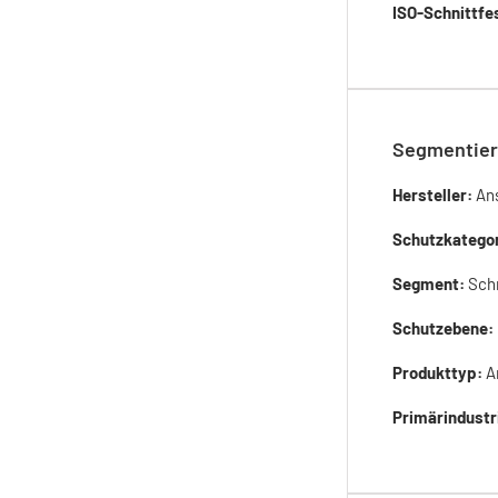
ISO-Schnittfes
Segmentier
Hersteller:
Ans
Schutzkatego
Segment:
Sch
Schutzebene:
Produkttyp:
A
Primärindustr