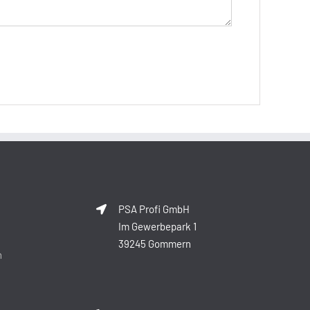
PSA Profi GmbH
Im Gewerbepark 1
39245 Gommern
n