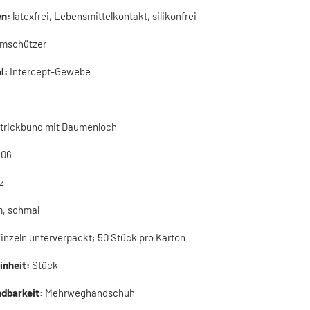
en:
latexfrei, Lebensmittelkontakt, silikonfrei
mschützer
l:
Intercept-Gewebe
trickbund mit Daumenloch
406
z
, schmal
inzeln unterverpackt; 50 Stück pro Karton
inheit:
Stück
dbarkeit:
Mehrweghandschuh