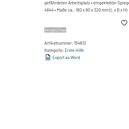
gefährdeten Arbeitsplatz • eingeklebter Spieg
4844 • Maße ca.: 180 x 80 x 320 mm (L x B x H)
Vergleichen
Artikelnummer:
154812
Kategorie:
Erste Hilfe
Export as Word