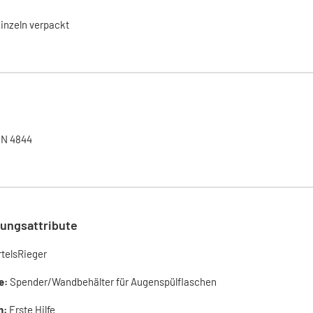
inzeln verpackt
IN 4844
ungsattribute
rtelsRieger
e:
Spender/Wandbehälter für Augenspülflaschen
h:
Erste Hilfe