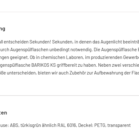
ng
ll entscheiden Sekunden! Sekunden, in denen das Augenlicht beeinträc
 durch Augenspülflaschen unbedingt notwendig. Die Augenspülflasche 
gen geeignet. Ob in chemischen Laboren, im produzierenden Gewerbe, 
genspülflasche BARIKOS KS griffbereit zu haben. Neben zwei verschie
röße unterscheiden, bieten wir auch Zubehör zur Aufbewahrung der Fla
ten
use: ABS, türkisgrün ähnlich RAL 6016, Deckel: PETG, transparent