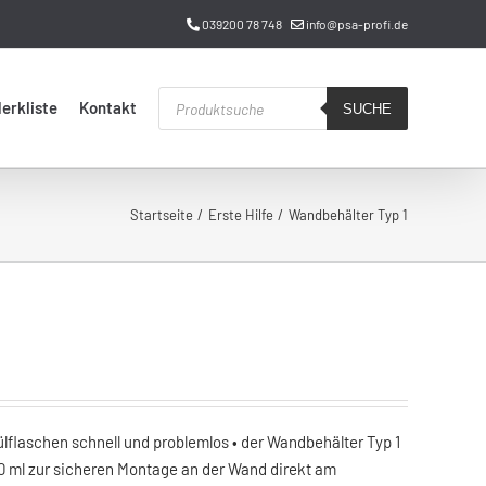
039200 78 748
info@psa-profi.de
Products
erkliste
Kontakt
search
SUCHE
Startseite
Erste Hilfe
Wandbehälter Typ 1
ülflaschen schnell und problemlos • der Wandbehälter Typ 1
20 ml zur sicheren Montage an der Wand direkt am